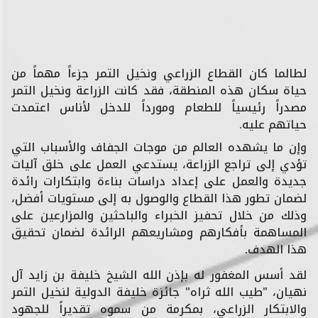
لطالما كان القطاع الزراعي ونخيل التمر جزءاً مهماً من
حياة سكان هذه المنطقة، فقد كانت الزراعة ونخيل التمر
مصدراً رئيسياً للطعام ومورداً للدخل لأناس اعتمدت
حياتهم عليه.
وإن ما يشهده العالم من موجات الجفاف والأسباب التي
تؤدي إلى تراجع الزراعة، يستدعي العمل على خلق آليات
جديدة والعمل على إعداد دراسات بناءة وابتكارات رائدة
لضمان تطور هذا القطاع والوصول به إلى مستويات أفضل،
وذلك من خلال تحفيز الخبراء والباحثين والمزارعين على
المساهمة بأفكارهم ومشاريعهم الرائدة لضمان تحقيق
هذا الهدف.
لقد أسس المغفور له بإذن الله الشيخ خليفة بن زايد آل
نهيان، "طيب الله ثراه" جائزة خليفة الدولية لنخيل التمر
والابتكار الزراعي، بمكرمة من سموه تقديراً للجهود